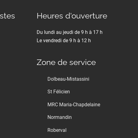
istes
Heures d'ouverture
Du lundi au jeudi de 9 h à 17 h
Le vendredi de 9 h à 12 h
Zone de service
Dolbeau-Mistassini
St Félicien
MRC Maria-Chapdelaine
Normandin
Roberval