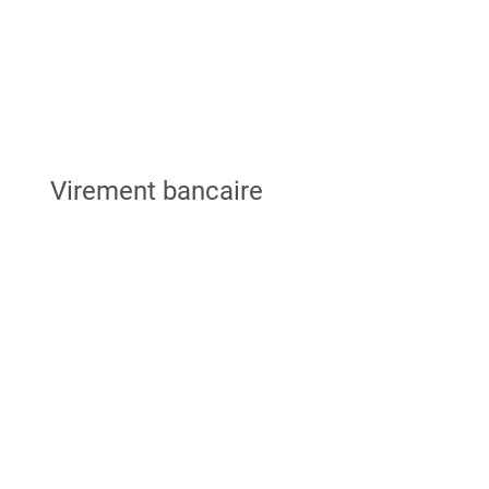
Virement bancaire
Posez-nous vos
questions et nous nous
ferons un plaisir de vous
répondre dans les plus
brefs délais!